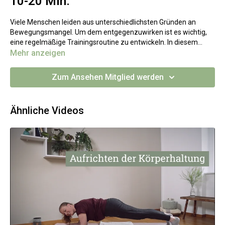
10-20 Min.
Viele Menschen leiden aus unterschiedlichsten Gründen an
Bewegungsmangel. Um dem entgegenzuwirken ist es wichtig,
eine regelmäßige Trainingsroutine zu entwickeln. In diesem
Video führe ich dich durch einen Übungsablauf, der sehr einfach
Mehr anzeigen
ist und den du mehrmals die Woche ausführen kannst, ohne viel
Zeit zu investieren.
Zum Ansehen Mitglied werden
Ähnliche Videos