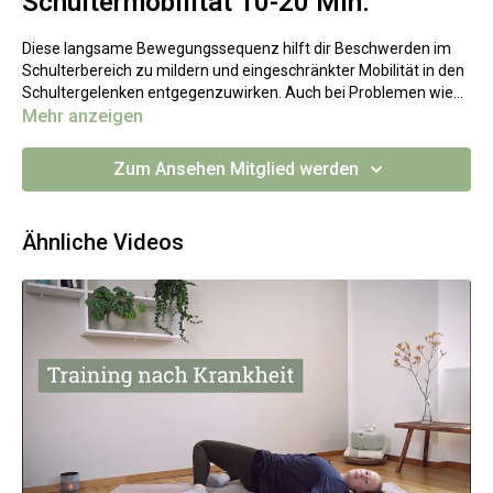
Schultermobilität 10-20 Min.
Diese langsame Bewegungssequenz hilft dir Beschwerden im
Schulterbereich zu mildern und eingeschränkter Mobilität in den
Schultergelenken entgegenzuwirken. Auch bei Problemen wie
Kalkablagerungen, starken Verspannungen oder dem Frozen
Mehr anzeigen
Shoulder Syndrom ist es sinnvoll, den Bereich sanft zu
mobilisieren und vorsichtig zu bewegen.
Zum Ansehen Mitglied werden
Ähnliche Videos